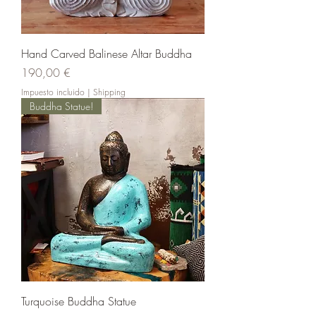
Hand Carved Balinese Altar Buddha
Precio
190,00 €
Impuesto incluido
|
Shipping
Buddha Statue!
Turquoise Buddha Statue