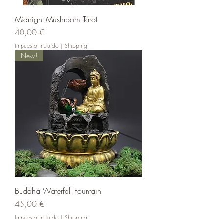
Midnight Mushroom Tarot
Precio
40,00 €
Impuesto incluido
|
Shipping
New!
Buddha Waterfall Fountain
Precio
45,00 €
Impuesto incluido
|
Shipping