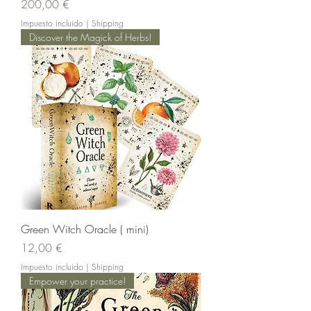
Precio
200,00 €
Impuesto incluido
|
Shipping
Discover the Magick of Herbs!
Green Witch Oracle ( mini)
Precio
12,00 €
Impuesto incluido
|
Shipping
Empower your practice!